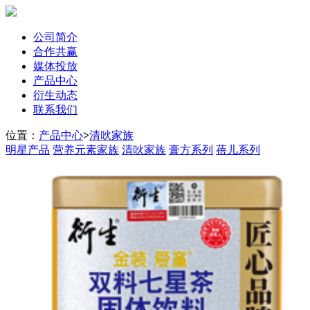
公司简介
合作共赢
媒体投放
产品中心
衍生动态
联系我们
位置：
产品中心
>
清吙家族
明星产品
营养元素家族
清吙家族
膏方系列
蓓儿系列