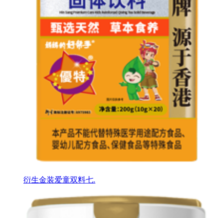
衍生金装爱童双料七.