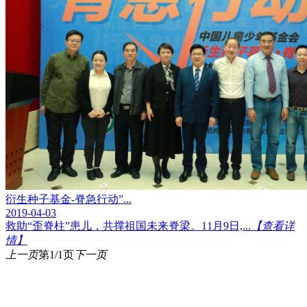
衍生种子基金-脊急行动”...
2019-04-03
救助“歪脊柱”患儿，共撑祖国未来脊梁。11月9日,...
【查看详
情】
上一页
第1/1页
下一页